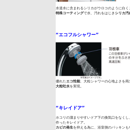
水道水に含まれるシリカがウロコのように白く
特殊コーティング
で水、汚れをはじき
シリカ汚
“
エコフルシャワー
”
優れた
エコ性能
、大粒シャワーの心地よさを両
大粒吐水
を実現。

“
キレイドア
”
ホコリの溜まりやすいドア下の換気口をなくし
カビの発生
を抑える為に、浴室側のパッキンもな