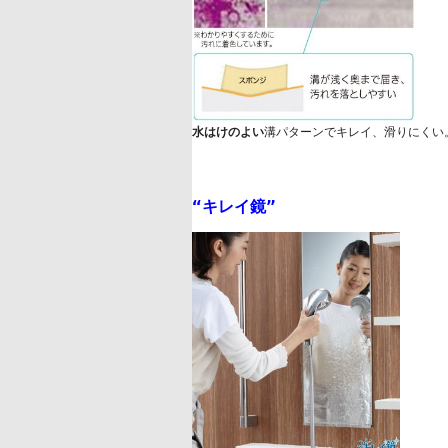
水はけのよい
溝パターンでキレイ、滑りにくい
“
キレイ鏡
”