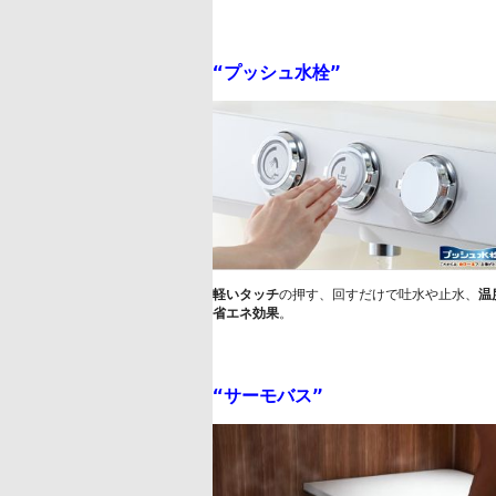
“
プッシュ水栓
”
軽いタッチ
の押す、回すだけで吐水や止水、
温
省エネ効果
。

“
サーモバス
”