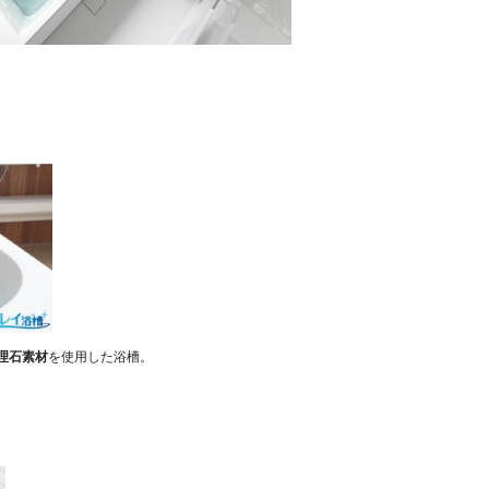
理石素材
を使用した浴槽
。
