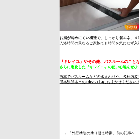
お湯が冷めにくい構造
で、しっかり
省エネ
。
４
入浴時間の異なるご家族でも時間を気にせず入浴
さらに進化した〝キレイユ〟の使い心地をぜひ
熊本県熊本市のideavita
におまかせください！
←「
外壁塗装の塗り替え時期
」前の記事へ