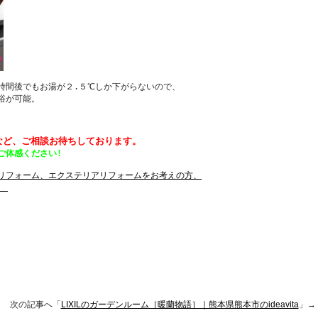
時間後でもお湯が２.５℃しか下がらないので、
が可能。

ご体感ください!
 
 次の記事へ「
LIXILのガーデンルーム［暖蘭物語］｜熊本県熊本市のideavita
」→