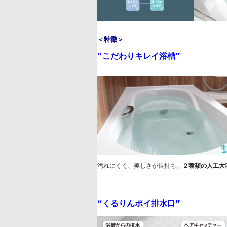
＜特徴＞
“
こだわりキレイ浴槽
”
汚れにくく、美しさが長持ち。
２種類の人工大
“
くるりんポイ排水口
”