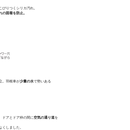
こびりつくシリカ汚れ。
れの固着を防止。
立。
羽根車が
少量の水
、ドアとドア枠の間に
空気の通り道
を

くしました。
